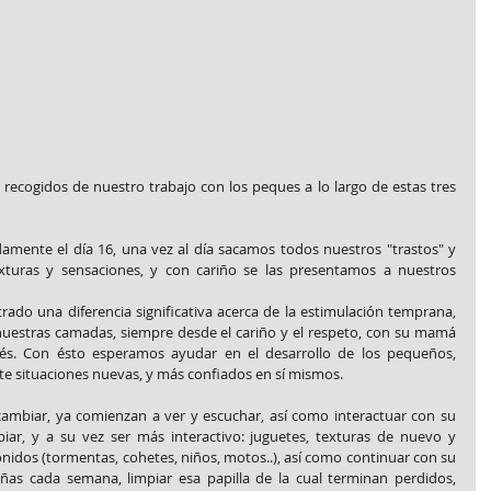
cogidos de nuestro trabajo con los peques a lo largo de estas tres 
damente el día 16, una vez al día sacamos todos nuestros "trastos" y 
xturas y sensaciones, y con cariño se las presentamos a nuestros 
do una diferencia significativa acerca de la estimulación temprana, 
 nuestras camadas, siempre desde el cariño y el respeto, con su mamá 
rés. Con ésto esperamos ayudar en el desarrollo de los pequeños, 
e situaciones nuevas, y más confiados en sí mismos.
 cambiar, ya comienzan a ver y escuchar, así como interactuar con su 
ar, y a su vez ser más interactivo: juguetes, texturas de nuevo y 
onidos (tormentas, cohetes, niños, motos..), así como continuar con su 
as cada semana, limpiar esa papilla de la cual terminan perdidos, 