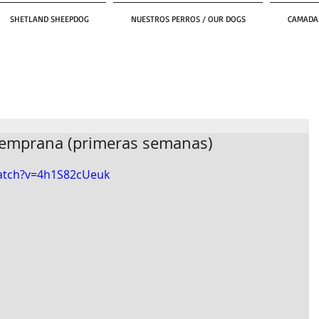
SHETLAND SHEEPDOG
NUESTROS PERROS / OUR DOGS
CAMADAS
 temprana (primeras semanas)
atch?v=4h1S82cUeuk