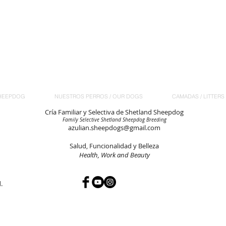
HEEPDOG
NUESTROS PERROS / OUR DOGS
CAMADAS / LITTERS
Cría Familiar y Selectiva de Shetland Sheepdog
Family Selective Shetland Sheepdog Breeding
azulian.sheepdogs@gmail.com
Salud, Funcionalidad y Belleza
Health, Work and Beauty
d.