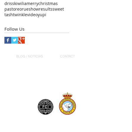
driss
kiwi
lia
merrychristmas
pastoreo
rue
showresults
sweet
tash
twinkle
video
yupi
Follow Us
BLOG / NOTICIAS
CONTACT