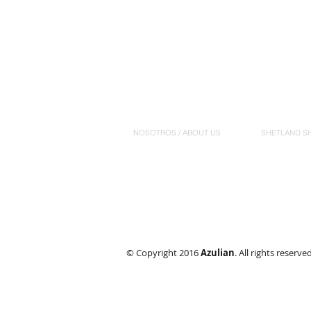
NOSOTROS / ABOUT US
SHETLAND S
© Copyright 2016
Azulian
. All rights reserve