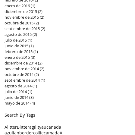
enero de 2016
(1)
1 entrada
diciembre de 2015
(2)
2 entradas
noviembre de 2015
(2)
2 entradas
octubre de 2015
(2)
2 entradas
septiembre de 2015
(2)
2 entradas
agosto de 2015
(2)
2 entradas
julio de 2015
(1)
1 entrada
junio de 2015
(1)
1 entrada
febrero de 2015
(1)
1 entrada
enero de 2015
(3)
3 entradas
diciembre de 2014
(2)
2 entradas
noviembre de 2014
(2)
2 entradas
octubre de 2014
(2)
2 entradas
septiembre de 2014
(1)
1 entrada
agosto de 2014
(1)
1 entrada
julio de 2014
(1)
1 entrada
junio de 2014
(3)
3 entradas
mayo de 2014
(4)
4 entradas
Search By Tags
Alitter
Blitter
agility
aucanada
azulian
bordercollie
camadaA