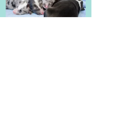
Camadas Anteriores
/ Past litters
Visita nuestras anteriores camadas y
conoce a sus progetonitores así como los
cachorros y toda la información referente
a ellos: fotos, videos, seguimiento...
Condiciones de entrega
Aquí encontrarás toda la información