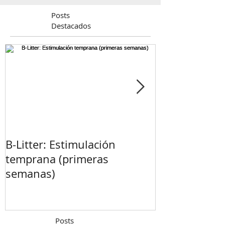
Posts
Destacados
B-Litter: Estimulación
¡Esperamos ca
temprana (primeras
semanas)