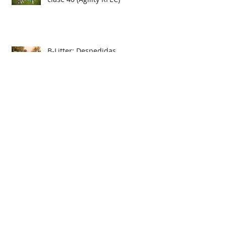
Driss - Campeona de Baleares
clase 40 (Agility RFEC)
B-Litter: Despedidas..
Tash (Azulian All For You) Agility
Video
B-Litter: Primera Salida :D