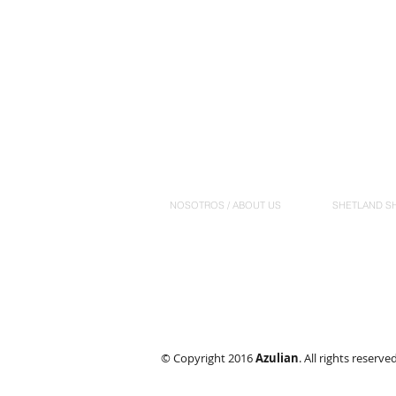
NOSOTROS / ABOUT US
SHETLAND S
© Copyright 2016
Azulian
. All rights reserve