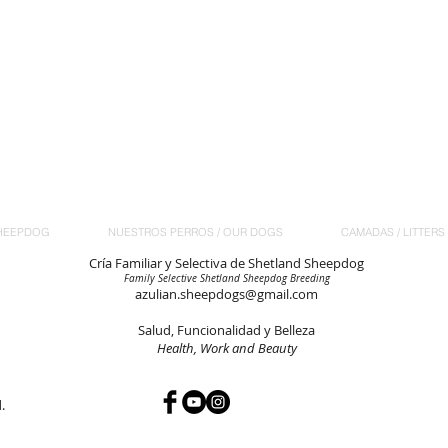
HEEPDOG
NUESTROS PERROS / OUR DOGS
CAMADAS / LITTERS
Cría Familiar y Selectiva de Shetland Sheepdog
Family Selective Shetland Sheepdog Breeding
azulian.sheepdogs@gmail.com
Salud, Funcionalidad y Belleza
Health, Work and Beauty
d.