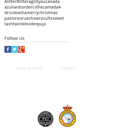
Alitter
Blitter
agility
aucanada
azulian
bordercollie
camadaA
driss
kiwi
lia
merrychristmas
pastoreo
rue
showresults
sweet
tash
twinkle
video
yupi
Follow Us
BLOG / NOTICIAS
CONTACT