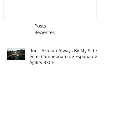
temprana (primeras
semanas)
Posts
Recientes
Rue - Azulian Always By My Side
en el Campeonato de España de
Agility RSCE
¡Os deseamos una Feliz Navidad!
🎄
Kiwi - Azulian Atomic Twinkle Star