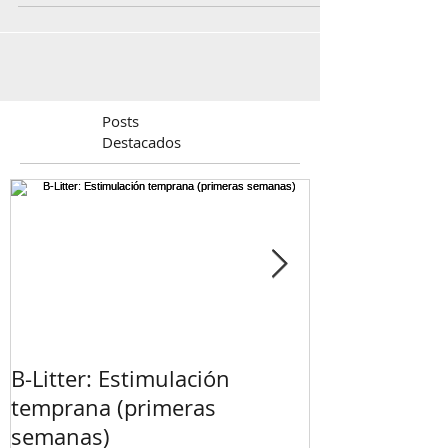
Posts
Destacados
B-Litter: Estimulación
¡Esperamos ca