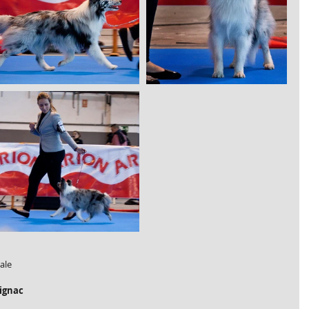
ale
tignac