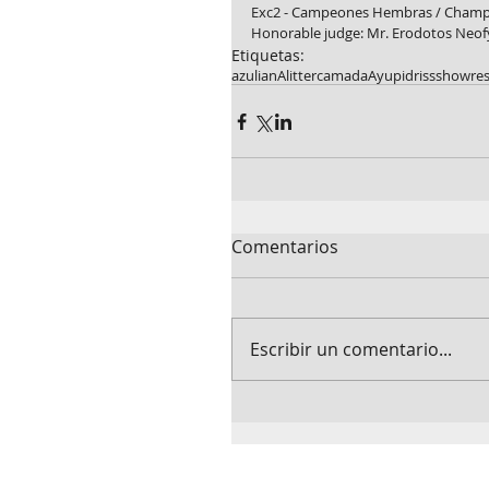
Exc2 - Campeones Hembras / Champ
Honorable judge: Mr. Erodotos Neo
Etiquetas:
azulian
Alitter
camadaA
yupi
driss
showres
Comentarios
Escribir un comentario...