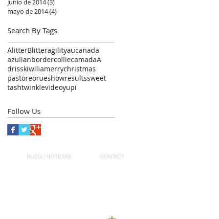
junio de 2014
(3)
3 entradas
mayo de 2014
(4)
4 entradas
Search By Tags
Alitter
Blitter
agility
aucanada
azulian
bordercollie
camadaA
driss
kiwi
lia
merrychristmas
pastoreo
rue
showresults
sweet
tash
twinkle
video
yupi
Follow Us
BLOG / NOTICIAS
CONTACT