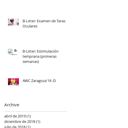
B-Litter: Examen de Taras
Oculares
B-Litter: Estimulación
temprana (primeras
semanas)
AWC Zaragoza'16 :D
Archive
abril de 2019
(1)
1 entrada
diciembre de 2018
(1)
1 entrada
julio de 2018
(1)
1 entrada