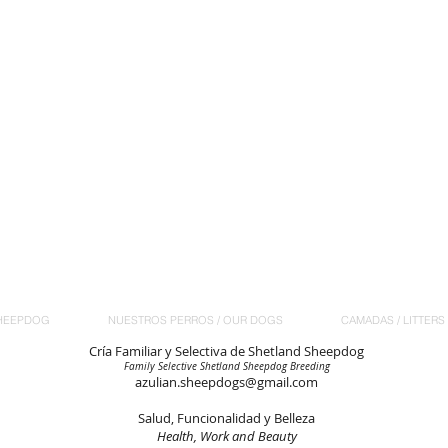
HEEPDOG
NUESTROS PERROS / OUR DOGS
CAMADAS / LITTERS
Cría Familiar y Selectiva de Shetland Sheepdog
Family Selective Shetland Sheepdog Breeding
azulian.sheepdogs@gmail.com
Salud, Funcionalidad y Belleza
Health, Work and Beauty